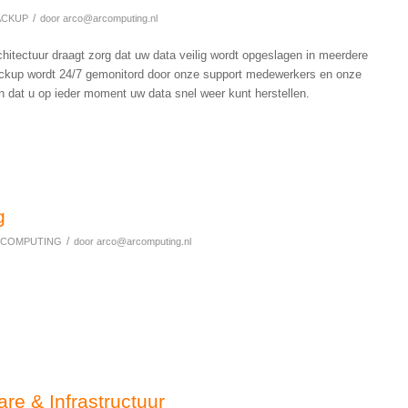
/
ACKUP
door
arco@arcomputing.nl
hitectuur draagt zorg dat uw data veilig wordt opgeslagen in meerdere
backup wordt 24/7 gemonitord door onze support medewerkers en onze
n dat u op ieder moment uw data snel weer kunt herstellen.
g
/
 COMPUTING
door
arco@arcomputing.nl
re & Infrastructuur