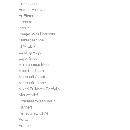
Homepage
Hosted Exchange
Hr Elements
Iconbox
Iconlist
Images with Hotspots
Klantenservice
KPN ÉÉN
Landing Page
Layer Slider
Maintenance Mode
Meet the Team
Microsoft Azure
Microsoft Intune
Mixed Fullwidth Portfolio
Nieuwsbrief
Offerteaanvraag VoIP
Partners
Perfectview CRM
Portal
Portfolio