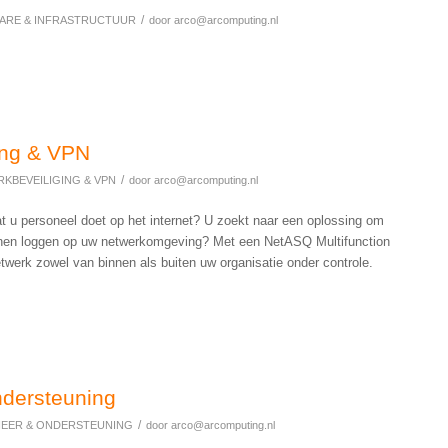
/
ARE & INFRASTRUCTUUR
door
arco@arcomputing.nl
ing & VPN
/
KBEVEILIGING & VPN
door
arco@arcomputing.nl
t u personeel doet op het internet? U zoekt naar een oplossing om
unnen loggen op uw netwerkomgeving? Met een NetASQ Multifunction
werk zowel van binnen als buiten uw organisatie onder controle.
dersteuning
/
HEER & ONDERSTEUNING
door
arco@arcomputing.nl