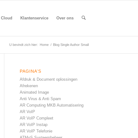
Cloud
Klantenservice
Over ons
U bevindt zich hier:
Home
/
Blog Single Author Small
PAGINA’S
Afdruk & Document oplossingen
Afrekenen
Animated Image
Anti Virus & Anti Spam
AR Computing MKB Automatisering
AR VoIP
AR VoIP Compleet
AR VoIP Instap
AR VoIP Telefonie
ATMoS Systeembeheer