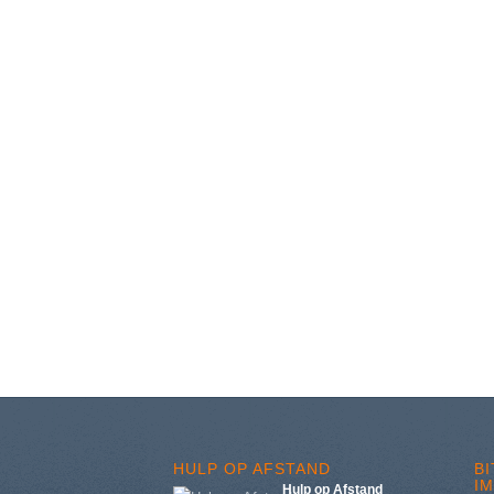
HULP OP AFSTAND
B
I
Hulp op Afstand