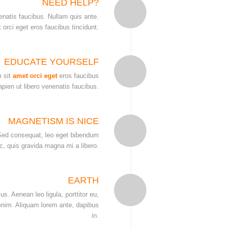
NEED HELP?
enatis faucibus. Nullam quis ante.
 orci eget eros faucibus tincidunt.
EDUCATE YOURSELF
m sit
amet orci eget
eros faucibus
apien ut libero venenatis faucibus.
MAGNETISM IS NICE
Sed consequat, leo eget bibendum
c, quis gravida magna mi a libero.
EARTH
us. Aenean leo ligula, porttitor eu,
 enim. Aliquam lorem ante, dapibus
in.