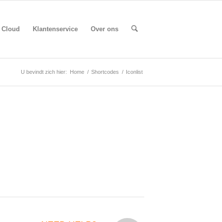
Cloud
Klantenservice
Over ons
U bevindt zich hier:
Home
/
Shortcodes
/
Iconlist