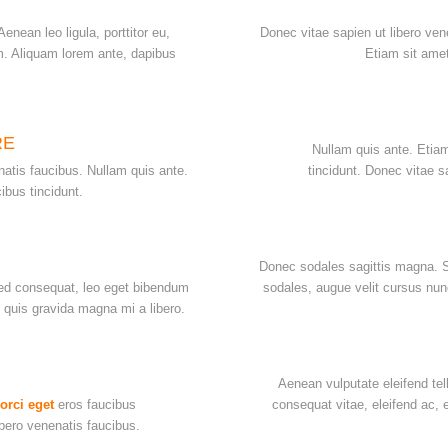
enean leo ligula, porttitor eu,
Donec vitae sapien ut libero ven
m. Aliquam lorem ante, dapibus
Etiam sit amet
RE
Nullam quis ante. Etia
natis faucibus. Nullam quis ante.
tincidunt. Donec vitae s
ibus tincidunt.
Donec sodales sagittis magna. 
ed consequat, leo eget bibendum
sodales, augue velit cursus nun
 quis gravida magna mi a libero.
Aenean vulputate eleifend tell
orci eget
eros faucibus
consequat vitae, eleifend ac,
ibero venenatis faucibus.