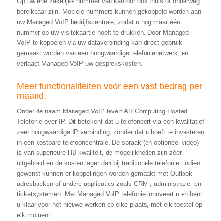
Op uw éne zakelijke nummer van kantoor ook thuis of onderweg
bereikbaar zijn. Mobiele nummers kunnen gekoppeld worden aan
uw Managed VoIP bedrijfscentrale, zodat u nog maar één
nummer op uw visitekaartje hoeft te drukken. Door Managed
VoIP te koppelen via uw dataverbinding kan direct gebruik
gemaakt worden van een hoogwaardige telefonienetwerk, en
verlaagt Managed VoIP uw gesprekskosten.
Meer functionaliteiten voor een vast bedrag per
maand.
Onder de naam Managed VoIP levert AR Computing Hosted
Telefonie over IP. Dit betekent dat u telefoneert via een kwalitatief
zeer hoogwaardige IP verbinding, zonder dat u hoeft te investeren
in een kostbare telefooncentrale. De spraak (en optioneel video)
is van superieure HD kwaliteit, de mogelijkheden zijn zéér
uitgebreid en de kosten lager dan bij traditionele telefonie. Indien
gewenst kunnen er koppelingen worden gemaakt met Outlook
adresboeken of andere applicaties zoals CRM-, administratie- en
ticketsystemen. Met Managed VoIP telefonie innoveert u en bent
u klaar voor het nieuwe werken op elke plaats, met elk toestel op
elk moment.