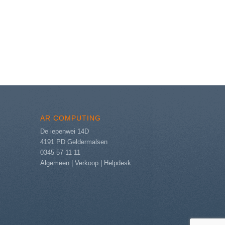
AR COMPUTING
De iepenwei 14D
4191 PD Geldermalsen
0345 57 11 11
Algemeen
|
Verkoop
|
Helpdesk