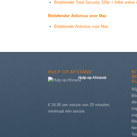
Bitdefender Total Security 32bit + 64bit online i
Bitdefender Antivirus voor Mac
Bitdefender Antivirus voor Mac
HULP OP AFSTAND
B
I
Hulp op Afstand
S
Wij
Bit
die
€ 24,95 per sessie van 20 minuten,
im
minimaal één sessie.
sup
Bi
hi
Te