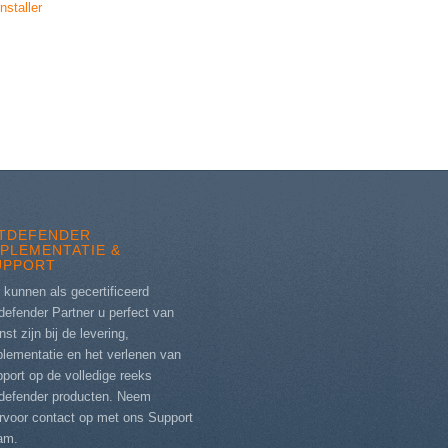
nstaller
ITDEFENDER
MPLEMENTATIE &
UPPORT
 kunnen als gecertificeerd
defender Partner u perfect van
nst zijn bij de levering,
plementatie en het verlenen van
port op de volledige reeks
tdefender producten. Neem
ervoor contact op met ons
Support
am
.