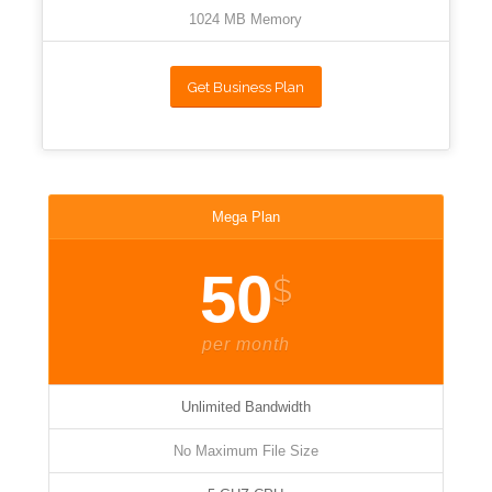
1024 MB Memory
Get Business Plan
Mega Plan
50
$
per month
Unlimited Bandwidth
No Maximum File Size