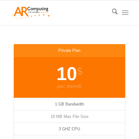
Private Plan
10
$
per month
1 GB Bandwidth
10 MB Max File Size
3 GHZ CPU