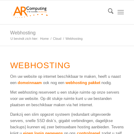
Webhosting
U bevindt zich hier:
Home
/
Cloud
/
Webhosting
WEBHOSTING
Om uw website op internet beschikbaar te maken, heeft u naast
een
domeinnaam
ook nog een
webhosting pakket
nodig.
Met webhosting reserveert u een stukje ruimte op onze servers
voor uw website. Op dit stukje ruimte kunt u uw bestanden
plaatsen en beschikbaar maken via het internet.
Dankzij een slim opgezet systeem (redundant uitgevoerde
servers, snelle SSD disk’s, gigabit verbindingen, dagelijkse
backups) kunnen wij zeer betrouwbare hosting aanbieden. Tevens
krijgt u
eigen
login gegevens
op ons
controlpanel
zodat u zelf