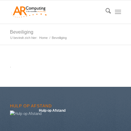
Beveiliging
U bevindt zich hier:
Home
/
Beveiliging
.
HULP OP AFSTAND
Hulp op Afstand