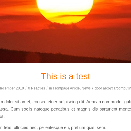
This is a test
/
/
/
december 2010
0 Reacties
in
Frontpage Article
,
News
door
arco@arcomputin
 dolor sit amet, consectetuer adipiscing elit. Aenean commodo ligula
sa. Cum sociis natoque penatibus et magnis dis parturient monte
us.
felis, ultricies nec, pellentesque eu, pretium quis, sem.