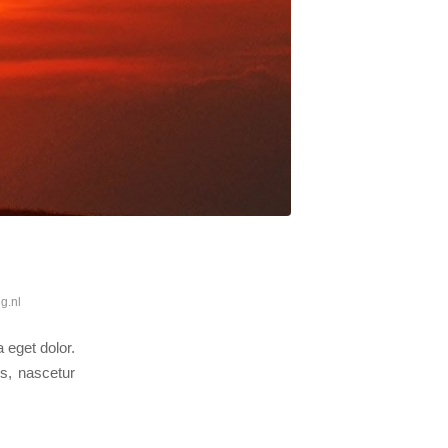
g.nl
 eget dolor.
s, nascetur