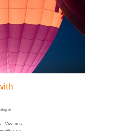
with
ting.nl
us. Vivamus
orttitor eu,