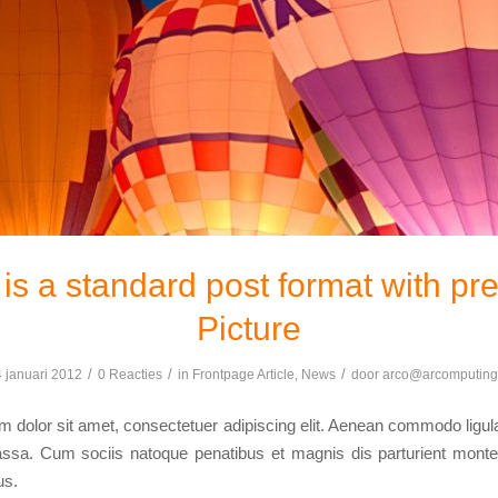
 is a standard post format with pr
Picture
/
/
/
 januari 2012
0 Reacties
in
Frontpage Article
,
News
door
arco@arcomputing
 dolor sit amet, consectetuer adipiscing elit. Aenean commodo ligula
sa. Cum sociis natoque penatibus et magnis dis parturient monte
us.