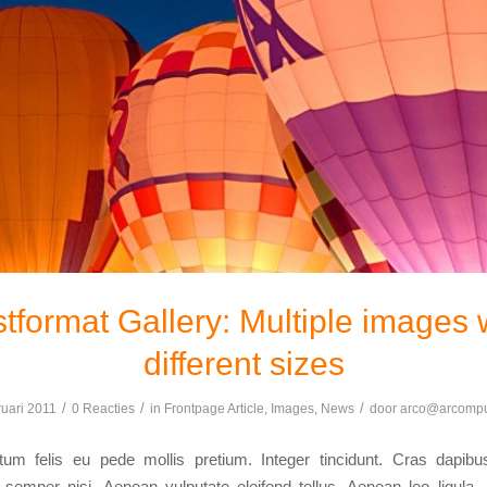
tformat Gallery: Multiple images 
different sizes
/
/
/
ruari 2011
0 Reacties
in
Frontpage Article
,
Images
,
News
door
arco@arcompu
tum felis eu pede mollis pretium. Integer tincidunt. Cras dapib
emper nisi. Aenean vulputate eleifend tellus. Aenean leo ligula, p