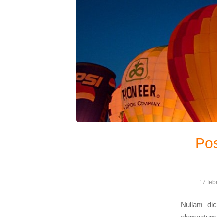
Pos
17 feb
Nullam dic
elementum s