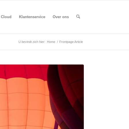
Cloud
Klantenservice
Over ons
U bevindt zich hier:
Home
/
Frontpage Article