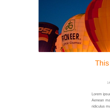
This
14
Lorem ipsum
Aenean mas
ridiculus m