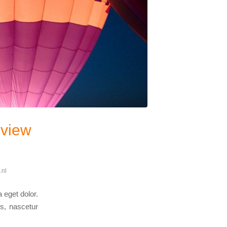
eview
.nl
 eget dolor.
s, nascetur