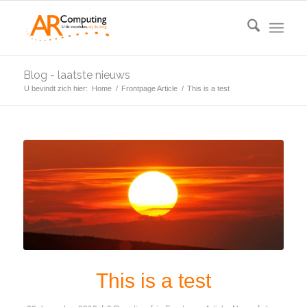
Blog - laatste nieuws
U bevindt zich hier:
Home
/
Frontpage Article
/
This is a test
This is a test