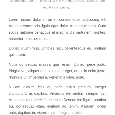
/
/
/
28 december 2010
0 Reacties
in
Frontpage Article
,
News
door
arco@arcomputing.nl
Lorem ipsum dolor sit amet, consectetuer adipiscing elit.
Aenean commodo ligula eget dolor. Aenean massa. Cum
sociis natoque penatibus et magnis dis parturient montes,
nascetur ridiculus mus.
Donec quam felis, ultricies nec, pellentesque eu, pretium
quis, sem.
Nulla consequat massa quis enim. Donec pede justo,
fringilla vel, aliquet nec, vulputate eget, arcu. In enim justo,
rhoncus ut, imperdiet a, venenatis vitae, justo.
Nullam dictum felis eu pede mollis pretium. Integer
tincidunt. Cras dapibus. Vivamus elementum semper nisi.
Aenean vulputate eleifend tellus. Aenean leo ligula, porttitor
eu, consequat vitae, eleifend ac, enim. Aliquam lorem
ante, dapibus in, viverra quis, feugiat a, tellus.