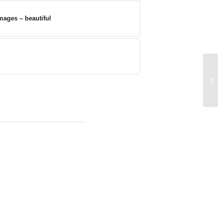
mages – beautiful
An