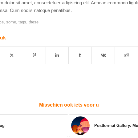
 dolor sit amet, consectetuer adipiscing elit. Aenean commodo ligula
sa. Cum sociis natoque penatibus.
ce
,
some
,
tags
,
these
tuk
Misschien ook iets voor u
log
Postformat Gallery: Mul