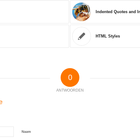
Indented Quotes and I
HTML Styles
0
ANTWOORDEN
e
Naam