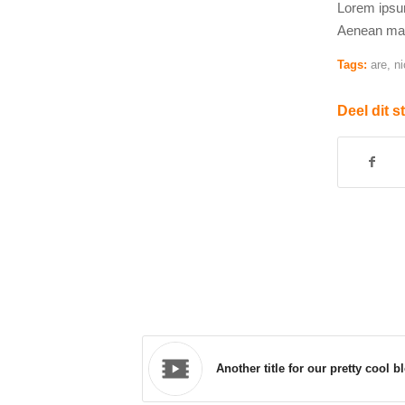
Lorem ipsum
Aenean mas
Tags:
are
,
ni
Deel dit s
Another title for our pretty cool b