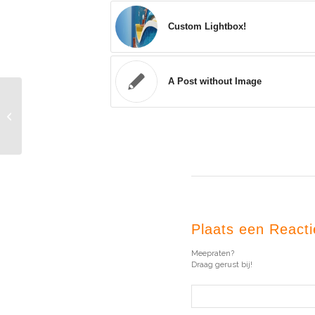
Custom Lightbox!
A Post without Image
This is a standard post
format with preview
Picture
Plaats een Reacti
Meepraten?
Draag gerust bij!