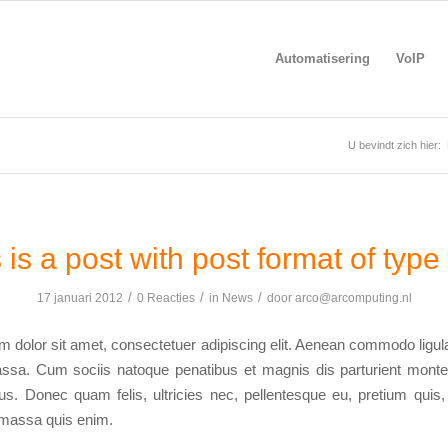
Automatisering
VoIP
U bevindt zich hier:
 is a post with post format of type
/
/
/
17 januari 2012
0 Reacties
in
News
door
arco@arcomputing.nl
 dolor sit amet, consectetuer adipiscing elit. Aenean commodo ligula
sa. Cum sociis natoque penatibus et magnis dis parturient monte
us. Donec quam felis, ultricies nec, pellentesque eu, pretium quis
massa quis enim.