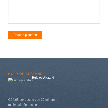
HULP OP AFSTAND
Hulp op Afstand
€ 24,95 per sessie van 20 minuten,
minimaal één sessie.