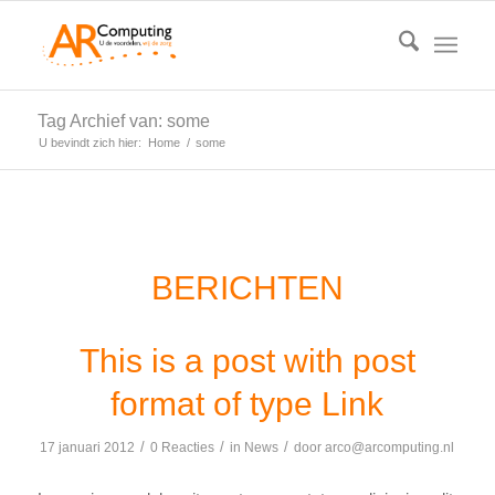
Tag Archief van: some
U bevindt zich hier:
Home
/
some
BERICHTEN
This is a post with post
format of type Link
/
/
/
17 januari 2012
0 Reacties
in
News
door
arco@arcomputing.nl