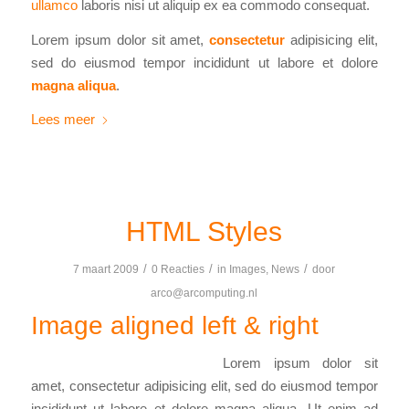
ullamco
laboris nisi ut aliquip ex ea commodo consequat.
Lorem ipsum dolor sit amet,
consectetur
adipisicing elit,
sed do eiusmod tempor incididunt ut labore et dolore
magna aliqua
.
Lees meer
HTML Styles
/
/
/
7 maart 2009
0 Reacties
in
Images
,
News
door
arco@arcomputing.nl
Image aligned left & right
Lorem ipsum dolor sit
amet, consectetur adipisicing elit, sed do eiusmod tempor
incididunt ut labore et dolore magna aliqua. Ut enim ad