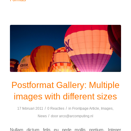
Postformat Gallery: Multiple
images with different sizes
/
/
17 februari 2011
0 Reacties
in
Frontpage Article
,
Images
,
/
News
door
arco@arcomputing.nl
Nullam dictum felis eu pede mollis pretium. Integer