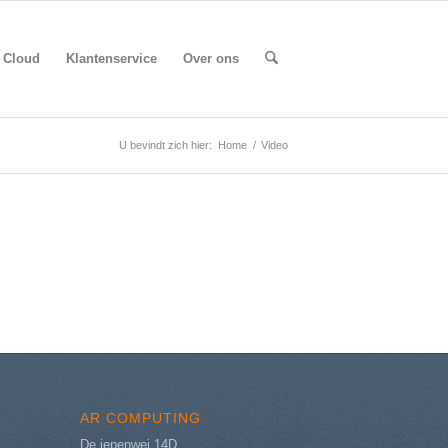
Cloud
Klantenservice
Over ons
U bevindt zich hier:
Home
/
Video
AR COMPUTING
De iepenwei 14D