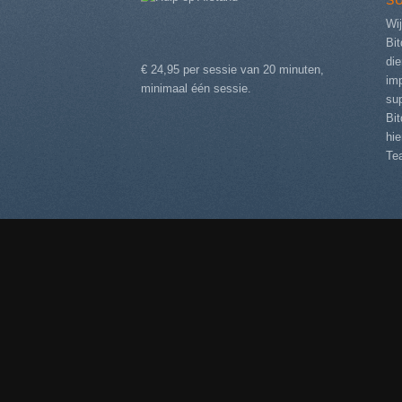
S
Wij
Bit
die
€ 24,95 per sessie van 20 minuten,
im
minimaal één sessie.
sup
Bi
hi
Te