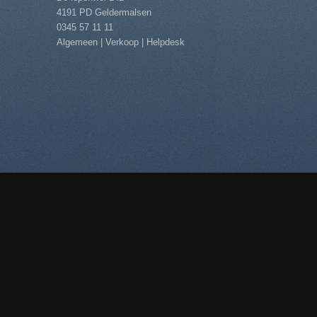
4191 PD Geldermalsen
0345 57 11 11
Algemeen
|
Verkoop
|
Helpdesk