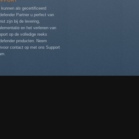
UPPORT
 kunnen als gecertificeerd
defender Partner u perfect van
nst zijn bij de levering,
plementatie en het verlenen van
port op de volledige reeks
tdefender producten. Neem
ervoor contact op met ons
Support
am
.