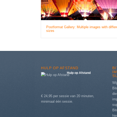
Postformat Gallery: Multiple images with differ
sizes
HULP OP AFSTAND
B
I
Hulp op Afstand
S
Wij
Bit
die
€ 24,95 per sessie van 20 minuten,
im
minimaal één sessie.
sup
Bi
hi