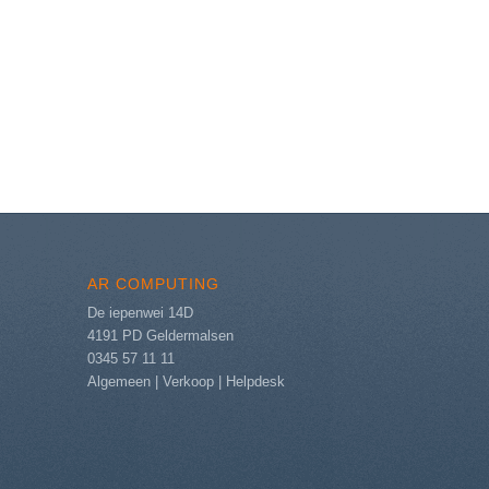
AR COMPUTING
De iepenwei 14D
4191 PD Geldermalsen
0345 57 11 11
Algemeen
|
Verkoop
|
Helpdesk