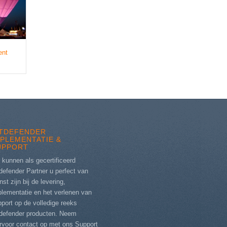
ent
ITDEFENDER
MPLEMENTATIE &
UPPORT
 kunnen als gecertificeerd
defender Partner u perfect van
nst zijn bij de levering,
plementatie en het verlenen van
port op de volledige reeks
tdefender producten. Neem
ervoor contact op met ons
Support